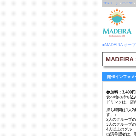
TOPページ
>
EVENT
■MADEIRA オ
MADEI
開催インフォメ
参加料：3,400
食べ物の持ち込
ドリンクは、店
持ち時間は1人
す。）
2人のグループの
3人のグループの
4人以上のグル
出演希望者は、