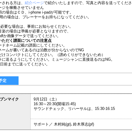
ーされる方は、
紹介ページ
で紹介いたしますので、写真と内容を送ってくださ
ージを稼働させていません
場合はＣＤ、i-phone i-padが可能です。
使用の場合は、プレーヤーをお持ちになってください。
が必要な場合は、事前にお知らせください。
音楽の場合は準備が必要となりますので、
dfか画像データで送ってください。
いただく譜面についての注意点
ードネーム記載の譜面にしてください。
ネームが書いてあるのは泊数が分からないのでNG
だけコンパクトにしてください。（譜めくりができないため）
ラに送るようにしてください。ミュージシャンに直接送るのはNG。
5日前までに送ってください。
予定
ープンマイク
9月12日（土）
16:30～20:30(開場15:45)
サウンドチェック、リハーサルは、15:30-16:15
サポート／ 木村純(gt)､鈴木厚志(pf)