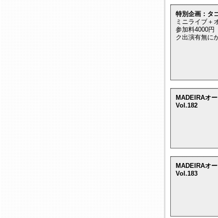
特別企画：タ
ミニライブ＋
参加料4000
ク出演有無に
MADEIRAオ
Vol.182
MADEIRAオ
Vol.183