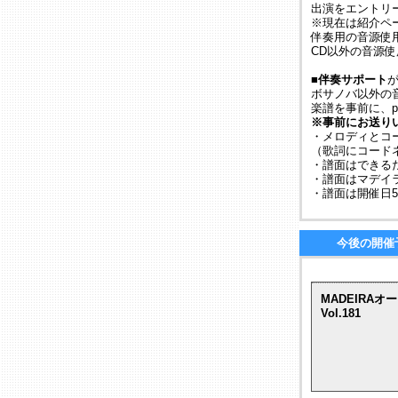
出演をエントリ
※現在は紹介ペ
伴奏用の音源使用の
CD以外の音源
■伴奏サポート
ボサノバ以外の
楽譜を事前に、p
※事前にお送り
・メロディとコ
（歌詞にコード
・譜面はできる
・譜面はマデイ
・譜面は開催日
今後の開催
MADEIRAオ
Vol.181